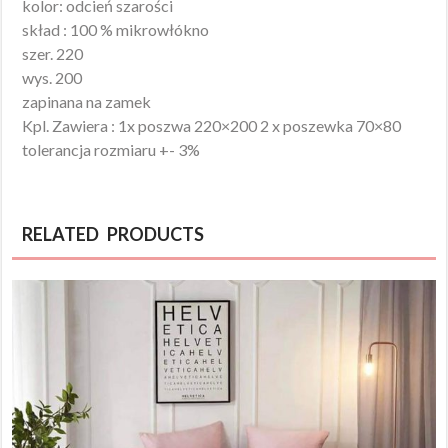
kolor: odcień szarości
skład : 100 % mikrowłókno
szer. 220
wys. 200
zapinana na zamek
Kpl. Zawiera : 1x poszwa 220×200 2 x poszewka 70×80
tolerancja rozmiaru +- 3%
RELATED PRODUCTS