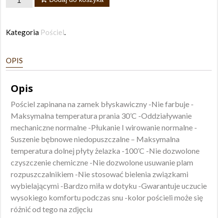
Komplet
pościeli
Kategoria
Pościel
.
Roses
220x200
OPIS
Opis
Pościel zapinana na zamek błyskawiczny -Nie farbuje -
Maksymalna temperatura prania 30’C -Oddziaływanie
mechaniczne normalne -Płukanie I wirowanie normalne -
Suszenie bębnowe niedopuszczalne – Maksymalna
temperatura dolnej płyty żelazka -100’C -Nie dozwolone
czyszczenie chemiczne -Nie dozwolone usuwanie plam
rozpuszczalnikiem -Nie stosować bielenia związkami
wybielającymi -Bardzo miła w dotyku -Gwarantuje uczucie
wysokiego komfortu podczas snu -kolor pościeli może się
różnić od tego na zdjęciu