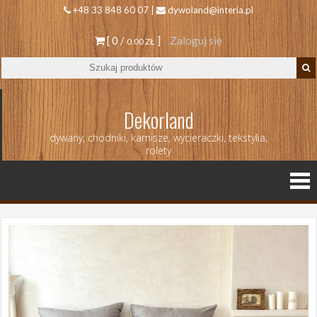
+48 33 848 60 07 |
dywoland@interia.pl
[ 0 /
]
Zaloguj się
0.00 ZŁ
Dekorland
dywany, chodniki, karnisze, wycieraczki, tekstylia,
rolety