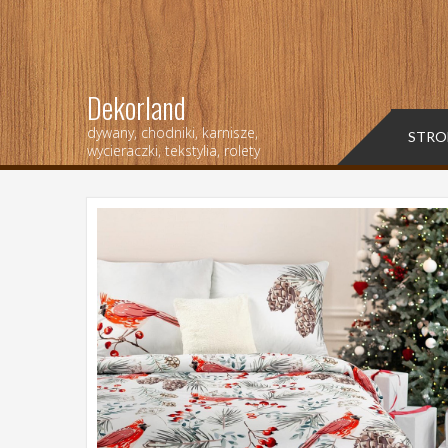
Dekorland
dywany, chodniki, karnisze,
STRO
wycieraczki, tekstylia, rolety