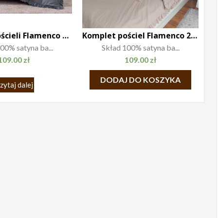
Komplet Pościeli Flamenco 200×220
Komplet pościel Flamenco 200×220 beż
00% satyna ba...
Skład 100% satyna ba...
109.00
zł
109.00
zł
DODAJ DO KOSZYKA
zytaj dalej