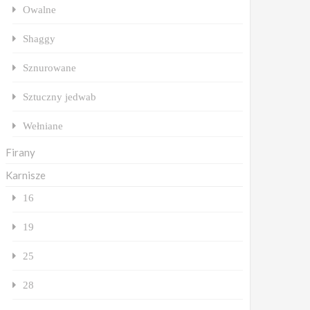
Owalne
Shaggy
Sznurowane
Sztuczny jedwab
Wełniane
Firany
Karnisze
16
19
25
28