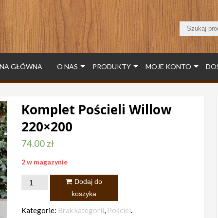
NA GŁÓWNA
O NAS
PRODUKTY
MOJE KONTO
DO
Komplet Pościeli Willow
220×200
74.00
zł
2 w magazynie
ilość
Dodaj do
Komplet
koszyka
Pościeli
Kategorie:
Brak kategorii
,
Pościel
.