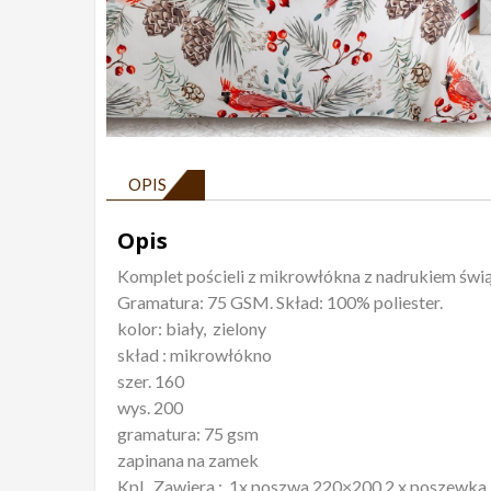
OPIS
Opis
Komplet pościeli z mikrowłókna z nadrukiem świą
Gramatura: 75 GSM. Skład: 100% poliester.
kolor: biały, zielony
skład : mikrowłókno
szer. 160
wys. 200
gramatura: 75 gsm
zapinana na zamek
Kpl. Zawiera : 1x poszwa 220×200 2 x poszewka