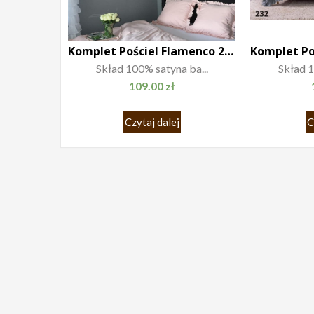
Komplet Pościel Flamenco 200×220
Skład 100% satyna ba...
Skład 1
109.00
zł
Czytaj dalej
C