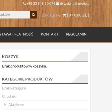
+48 33 848 60 07 |
dywoland@interia.pl
Zaloguj się
[ 0 /
0.00 ZŁ
]
STAWA I PŁATNOŚĆ
KONTAKT
REGULAMIN
KOSZYK
Brak produktów w koszyku.
KATEGORIE PRODUKTÓW
Brak kategorii
Chodniki
Akrylowe