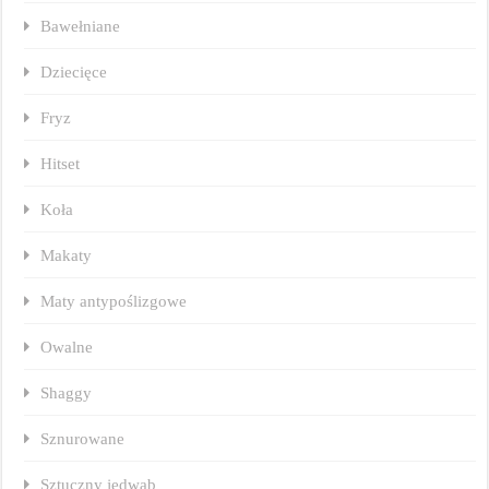
Bawełniane
Dziecięce
Fryz
Hitset
Koła
Makaty
Maty antypoślizgowe
Owalne
Shaggy
Sznurowane
Sztuczny jedwab