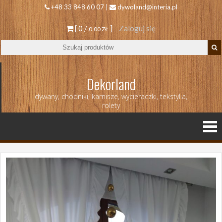
+48 33 848 60 07 |
dywoland@interia.pl
[ 0 /
]
Zaloguj się
0.00 ZŁ
Dekorland
dywany, chodniki, karnisze, wycieraczki, tekstylia,
rolety