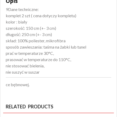
Opis
9Dane techniczne:
komplet 2 szt ( cena dotyczy kompletu)
kolor : biały
szerokość: 150 cm (+- 3 cm)
długość: 250 cm (+- 3 cm)
skład: 100% poliester, mikrofibra
sposób zawieszania: taśma na żabki lub tunel
prać w temperaturze 30°C,
prasować w temperaturze do 110°C,
nie stosować bielenia,
nie suszyć w suszar
ce bębnowej.
RELATED PRODUCTS