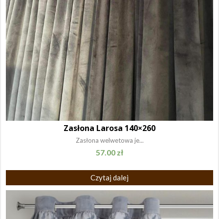
Zasłona Larosa 140×260
Zasłona welwetowa je...
57.00
zł
Czytaj dalej