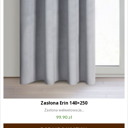
Zasłona Erin 140×250
Zasłona welwetowa je...
99.90
zł