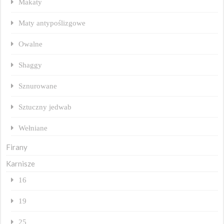
Makaty
Maty antypoślizgowe
Owalne
Shaggy
Sznurowane
Sztuczny jedwab
Wełniane
Firany
Karnisze
16
19
25