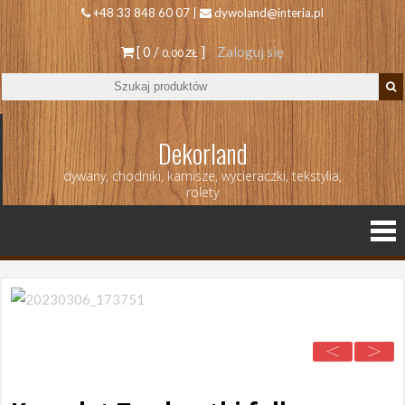
+48 33 848 60 07 |
dywoland@interia.pl
[ 0 /
]
Zaloguj się
0.00 ZŁ
Dekorland
dywany, chodniki, karnisze, wycieraczki, tekstylia,
rolety