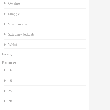
Owalne
Shaggy
Sznurowane
Sztuczny jedwab
Wełniane
Firany
Karnisze
16
19
25
28