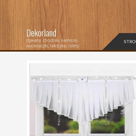
Dekorland
dywany, chodniki, karnisze,
STRO
wycieraczki, tekstylia, rolety