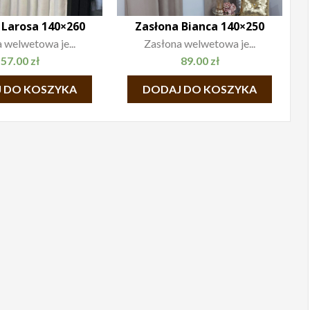
 Larosa 140×260
Zasłona Bianca 140×250
 welwetowa je...
Zasłona welwetowa je...
57.00
zł
89.00
zł
 DO KOSZYKA
DODAJ DO KOSZYKA