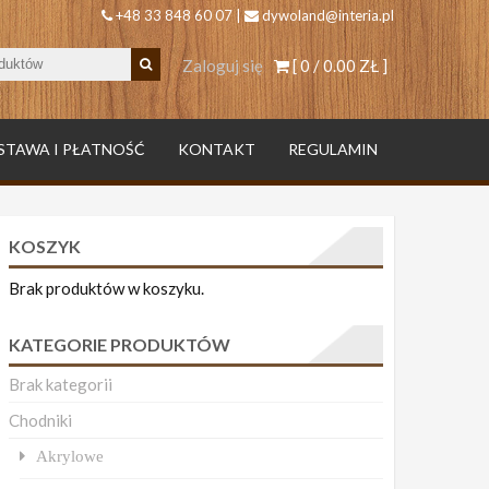
+48 33 848 60 07 |
dywoland@interia.pl
Zaloguj się
[ 0 /
0.00 ZŁ
]
STAWA I PŁATNOŚĆ
KONTAKT
REGULAMIN
KOSZYK
Brak produktów w koszyku.
KATEGORIE PRODUKTÓW
Brak kategorii
Chodniki
Akrylowe