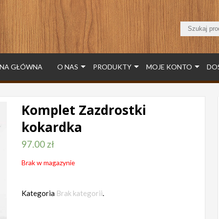
NA GŁÓWNA
O NAS
PRODUKTY
MOJE KONTO
DO
Komplet Zazdrostki
kokardka
97.00
zł
Brak w magazynie
Kategoria
Brak kategorii
.