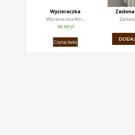
Wycieraczka
Zasłona
Wycieraczka 40×...
Zasłona
30.00
zł
DODAJ
Czytaj dalej