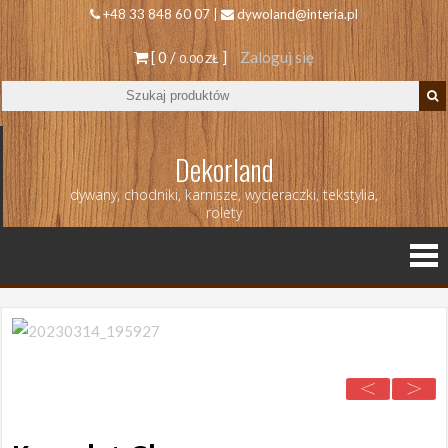
+48 33 848 60 07 |
dywoland@interia.pl
[ 0 /
]
Zaloguj się
0.00 ZŁ
Dekorland
dywany, chodniki, karnisze, wycieraczki, tekstylia,
rolety