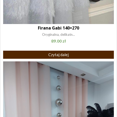
Firana Gabi 140×270
Oryginalna, delikatn...
89.00
zł
Czytaj dalej