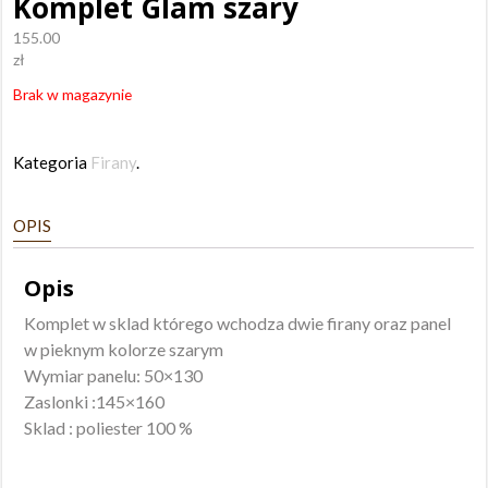
Komplet Glam szary
155.00
zł
Brak w magazynie
Kategoria
Firany
.
OPIS
Opis
Komplet w sklad którego wchodza dwie firany oraz panel
w pieknym kolorze szarym
Wymiar panelu: 50×130
Zaslonki :145×160
Sklad : poliester 100 %