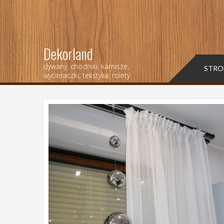
Dekorland
dywany, chodniki, karnisze,
STRO
wycieraczki, tekstylia, rolety