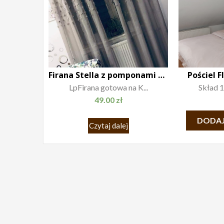
Firana Stella z pomponami 140×250 szara
Pościel 
LpFirana gotowa na K...
Skład 1
49.00
zł
DODAJ
Czytaj dalej