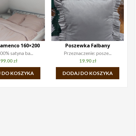
Flamenco 160×200
Poszewka Falbany
00% satyna ba...
Przeznaczenie: posze...
99.00
zł
19.90
zł
 DO KOSZYKA
DODAJ DO KOSZYKA