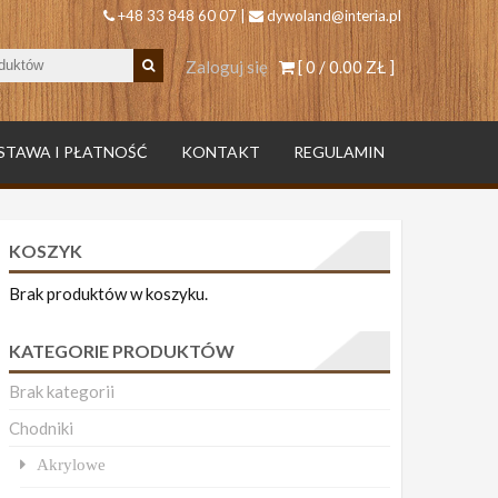
+48 33 848 60 07 |
dywoland@interia.pl
Zaloguj się
[ 0 /
0.00 ZŁ
]
STAWA I PŁATNOŚĆ
KONTAKT
REGULAMIN
KOSZYK
Brak produktów w koszyku.
KATEGORIE PRODUKTÓW
Brak kategorii
Chodniki
Akrylowe