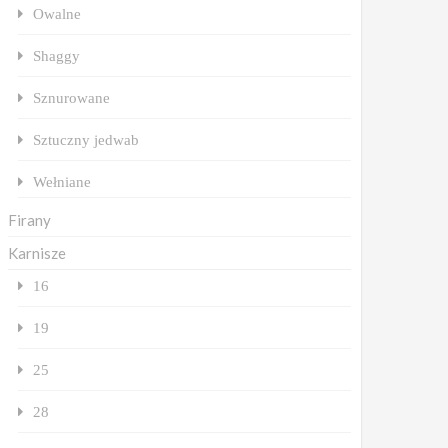
Owalne
Shaggy
Sznurowane
Sztuczny jedwab
Wełniane
Firany
Karnisze
16
19
25
28