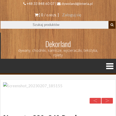
+48 33 848 60 07 |
dywoland@interia.pl
[ 0 /
]
Zaloguj się
0.00 ZŁ
Dekorland
dywany, chodniki, karnisze, wycieraczki, tekstylia,
rolety