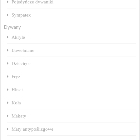
Pojedyńcze dywaniki
Sympatex
Dywany
Akryle
Bawełniane
Dziecięce
Fryz
Hitset
Koła
Makaty
Maty antypoślizgowe