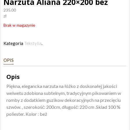
Narzuta Aliana 220×200 beż
235.00
zł
Brak w magazynie
Kategoria
Tekstylia
.
OPIS
Opis
Piękna, elegancka narzuta na łóżko z doskonałej jakości
welwetu zdobiona subtelnym, tradycyjnym pikowaniem w
romby z dodatkiem guzikow dekoracyjnych na przecięciu
szwów. , szerokość: 200cm, długość: 220 cm .Sklad 100 %
poliester. Kolor : beż