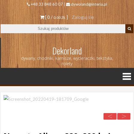
+48 33 848 60 07 |
dywoland@interia.pl
[ 0 /
]
Zaloguj się
0.00 ZŁ
Dekorland
dywany, chodniki, karnisze, wycieraczki, tekstylia,
rolety