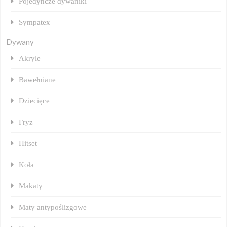
Pojedyńcze dywaniki
Sympatex
Dywany
Akryle
Bawełniane
Dziecięce
Fryz
Hitset
Koła
Makaty
Maty antypoślizgowe