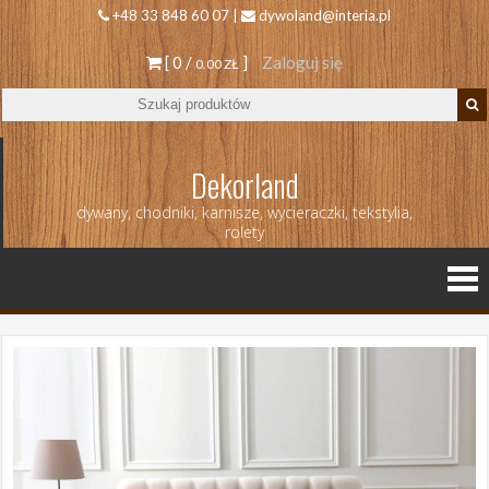
+48 33 848 60 07 |
dywoland@interia.pl
[ 0 /
]
Zaloguj się
0.00 ZŁ
Dekorland
dywany, chodniki, karnisze, wycieraczki, tekstylia,
rolety