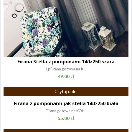
Firana Stella z pomponami 140×250 szara
LpFirana gotowa na K...
49.00
zł
Czytaj dalej
Firana z pomponami jak stella 140×250 biała
Firana gotowa na KÓŁ...
55.00
zł