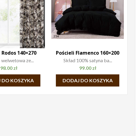
 Rodos 140×270
Pościeli Flamenco 160×200
 welwetowa ze...
Skład 100% satyna ba...
98.00
zł
99.00
zł
 DO KOSZYKA
DODAJ DO KOSZYKA