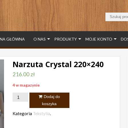
NA GŁÓWNA
O NAS
PRODUKTY
MOJE KONTO
DO
Narzuta Crystal 220×240
216.00
zł
4 w magazynie
ilość
Dodaj do
Narzuta
koszyka
Crystal
Kategoria
Tekstylia
.
220x240