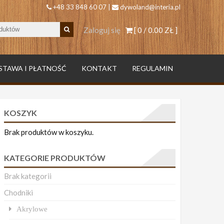
+48 33 848 60 07 |
dywoland@interia.pl
Zaloguj się
[ 0 /
0.00 ZŁ
]
STAWA I PŁATNOŚĆ
KONTAKT
REGULAMIN
KOSZYK
Brak produktów w koszyku.
KATEGORIE PRODUKTÓW
Brak kategorii
Chodniki
Akrylowe