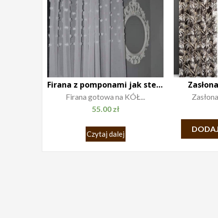
Firana z pomponami jak stella 140×250 biała
Zasłona
Firana gotowa na KÓŁ...
Zasłona
55.00
zł
DODAJ
Czytaj dalej