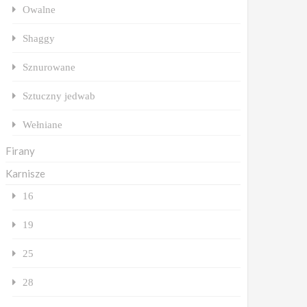
Owalne
Shaggy
Sznurowane
Sztuczny jedwab
Wełniane
Firany
Karnisze
16
19
25
28