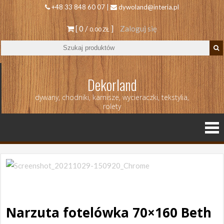
+48 33 848 60 07 |
dywoland@interia.pl
[ 0 /
]
Zaloguj się
0.00 ZŁ
Dekorland
dywany, chodniki, karnisze, wycieraczki, tekstylia,
rolety
Narzuta fotelówka 70×160 Beth