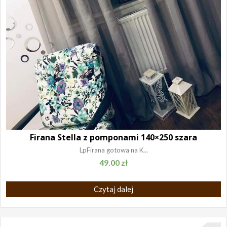
Firana Stella z pomponami 140×250 szara
LpFirana gotowa na K...
49.00
zł
Czytaj dalej