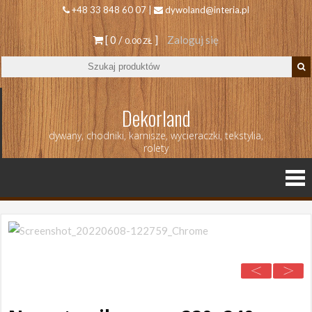
+48 33 848 60 07 |
dywoland@interia.pl
[ 0 /
]
Zaloguj się
0.00 ZŁ
Dekorland
dywany, chodniki, karnisze, wycieraczki, tekstylia,
rolety