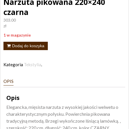
Narzuta pikowana 220×240
czarna
303.00
zł
1 w magazynie
ilość
Dodaj do koszyka
Narzuta
pikowana
Kategoria
Tekstylia
.
220x240
czarna
OPIS
Opis
Elegancka, mięsista narzuta z wysokiej jakości welwetu o
charakterystycznym połysku. Powierchnia pikowana
tradycyjną metodą. Brzegi wykończone lśniącą lamówką. ,
szerokość: 220 cm, długość: 240 cm, kolor CZARNY.