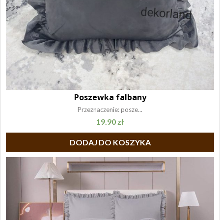
Poszewka falbany
Przeznaczenie: posze...
19.90
zł
DODAJ DO KOSZYKA