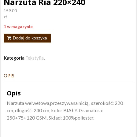
Narzuta Ria 220×240
159.00
zł
1 w magazynie
ilość
Dodaj do koszyka
Narzuta
Ria
Kategoria
Tekstylia
.
220x240
OPIS
Opis
Narzuta welwetowa,przeszywana nicią , szerokość: 220
cm, długość: 240 cm, kolor BIAŁY. Gramatura:
250+75+120 GSM. Skład: 100%poliester.