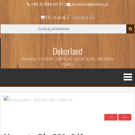
+48 33 848 60 07 |
dywoland@interia.pl
[ 0 /
]
Zaloguj się
0.00 ZŁ
Dekorland
dywany, chodniki, karnisze, wycieraczki, tekstylia,
rolety