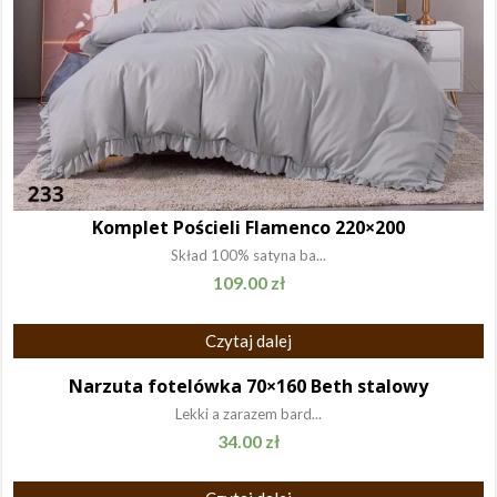
Komplet Pościeli Flamenco 220×200
Skład 100% satyna ba...
109.00
zł
Czytaj dalej
Narzuta fotelówka 70×160 Beth stalowy
Lekki a zarazem bard...
34.00
zł