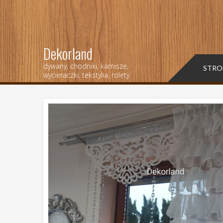
Dekorland
dywany, chodniki, karnisze,
STRO
wycieraczki, tekstylia, rolety