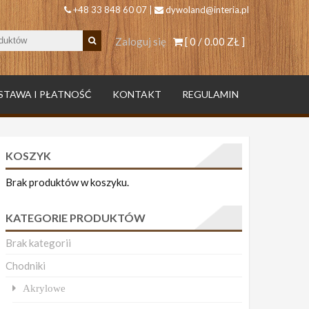
+48 33 848 60 07 |
dywoland@interia.pl
Zaloguj się
[ 0 /
0.00 ZŁ
]
STAWA I PŁATNOŚĆ
KONTAKT
REGULAMIN
KOSZYK
Brak produktów w koszyku.
KATEGORIE PRODUKTÓW
Brak kategorii
Chodniki
Akrylowe