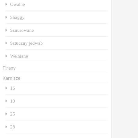
Owalne
Shaggy
Sznurowane
Sztuczny jedwab
Wełniane
Firany
Karnisze
16
19
25
28