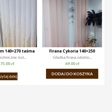
am 140×270 taśma
Firana Cykoria 140×250
chniczne: kol...
Gładka firana zdobio...
75.00
zł
69.00
zł
DODAJ DO KOSZYKA
zytaj dalej