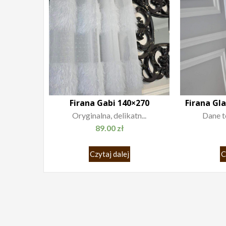
Firana Gabi 140×270
Firana Gl
Oryginalna, delikatn...
Dane te
89.00
zł
Czytaj dalej
C