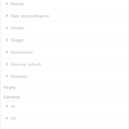
Makaty
Maty antypoślizgowe
Owalne
Shaggy
Sznurowane
Sztuczny jedwab
Wełniane
Firany
Karnisze
16
19