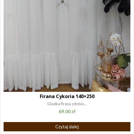
Firana Cykoria 140×250
Gładka firana zdobio...
69.00
zł
Czytaj dalej