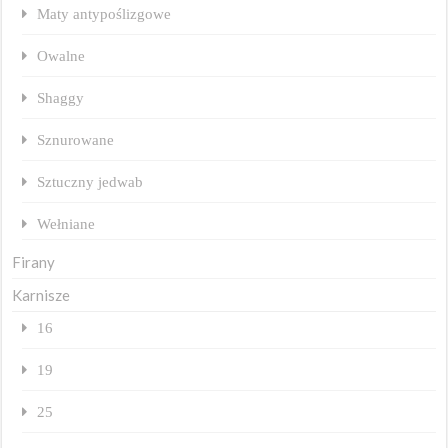
Maty antypoślizgowe
Owalne
Shaggy
Sznurowane
Sztuczny jedwab
Wełniane
Firany
Karnisze
16
19
25