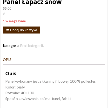
Panel Łapacz snów
55.00
zł
1 w magazynie
ilość
Dodaj do koszyka
Panel
Łapacz
Kategoria
Brak kategorii
.
snów
OPIS
Opis
Panel wykonany jest z tkaniny filcowej, 100 % poliester.
Kolor: biały
Rozmiar: 40×130
Sposób zawieszania: taśma, tunel, żabki