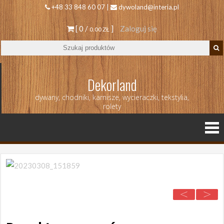
+48 33 848 60 07 |
dywoland@interia.pl
[ 0 /
]
Zaloguj się
0.00 ZŁ
Dekorland
dywany, chodniki, karnisze, wycieraczki, tekstylia,
rolety