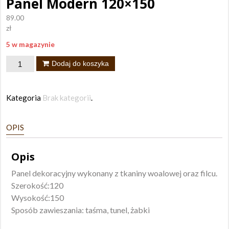
Panel Modern 120×150
89.00
zł
5 w magazynie
ilość
Dodaj do koszyka
Panel
Modern
Kategoria
Brak kategorii
.
120x150
OPIS
Opis
Panel dekoracyjny wykonany z tkaniny woalowej oraz filcu.
Szerokość:120
Wysokość:150
Sposób zawieszania: taśma, tunel, żabki