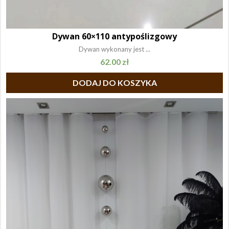
Dywan 60×110 antypoślizgowy
Dywan wykonany jest ...
62.00
zł
DODAJ DO KOSZYKA