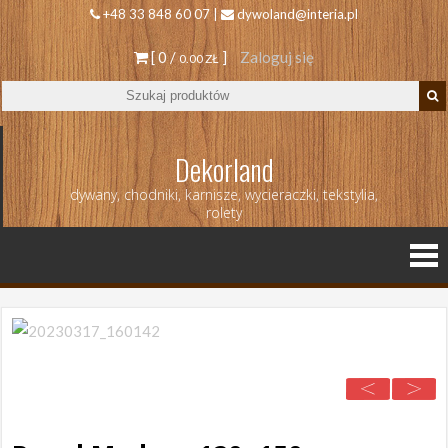
+48 33 848 60 07 |
dywoland@interia.pl
[ 0 /
]
Zaloguj się
0.00 ZŁ
Dekorland
dywany, chodniki, karnisze, wycieraczki, tekstylia,
rolety