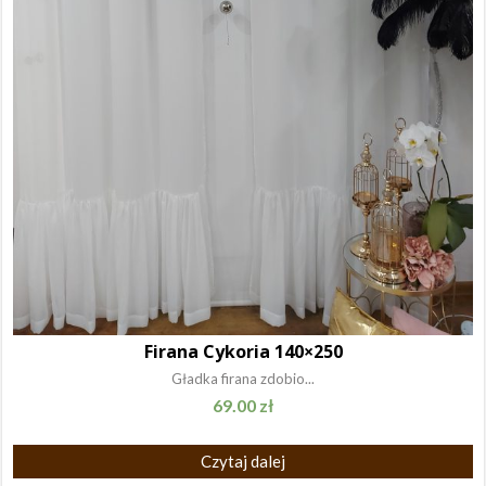
Firana Cykoria 140×250
Gładka firana zdobio...
69.00
zł
Czytaj dalej