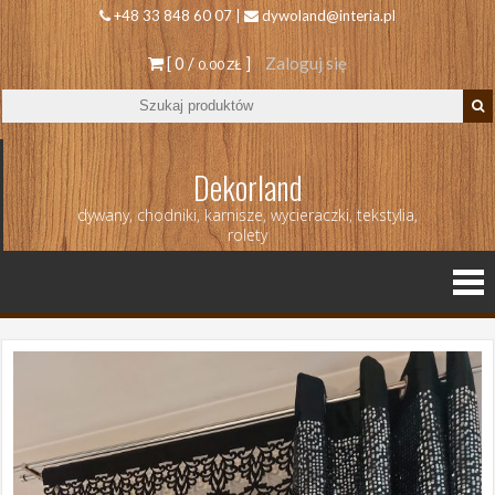
+48 33 848 60 07 |
dywoland@interia.pl
[ 0 /
]
Zaloguj się
0.00 ZŁ
Dekorland
dywany, chodniki, karnisze, wycieraczki, tekstylia,
rolety