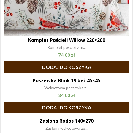
Komplet Pościeli Willow 220×200
Komplet pościeli z m...
74.00
zł
DODAJ DO KOSZYKA
Poszewka Blink 19 beż 45×45
Welwetowa poszewka z...
34.00
zł
DODAJ DO KOSZYKA
Zasłona Rodos 140×270
Zasłona welwetowa ze...