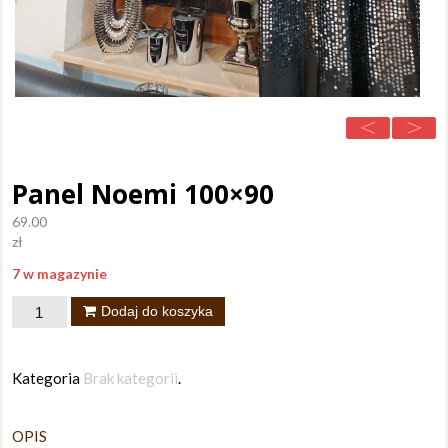
Panel Noemi 100×90
69.00
zł
7 w magazynie
ilość
Dodaj do koszyka
Panel
Noemi
Kategoria
Brak kategorii
.
100x90
OPIS