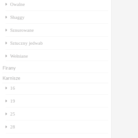
Owalne
Shaggy
Sznurowane
Sztuczny jedwab
Wełniane
Firany
Karnisze
16
19
25
28