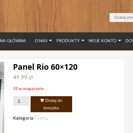
NA GŁÓWNA
O NAS
PRODUKTY
MOJE KONTO
DO
Panel Rio 60×120
49.99
zł
31 w magazynie
ilość
Dodaj do
Panel
koszyka
Rio
Kategoria
Firany
.
60x120