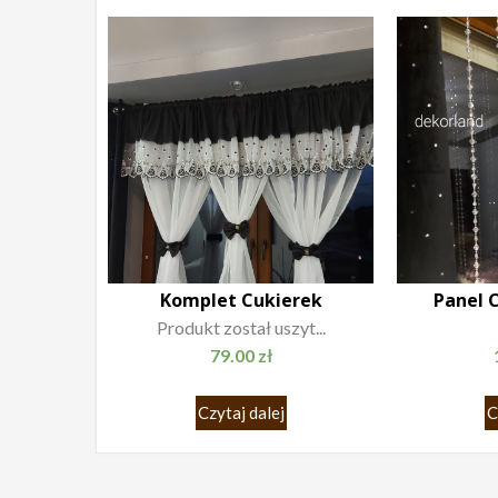
Komplet Cukierek
Panel C
Produkt został uszyt...
79.00
zł
Czytaj dalej
C