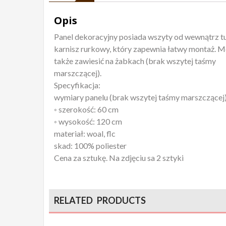
Opis
Panel dekoracyjny posiada wszyty od wewnątrz tu
karnisz rurkowy, który zapewnia łatwy montaż. 
także zawiesić na żabkach (brak wszytej taśmy
marszczącej).
Specyfikacja:
wymiary panelu (brak wszytej taśmy marszczącej
◦ szerokość: 60 cm
◦ wysokość: 120 cm
materiał: woal, flc
skad: 100% poliester
Cena za sztukę. Na zdjęciu sa 2 sztyki
RELATED PRODUCTS