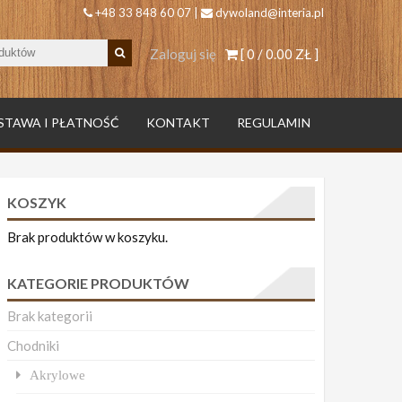
+48 33 848 60 07 |
dywoland@interia.pl
Zaloguj się
[ 0 /
0.00 ZŁ
]
STAWA I PŁATNOŚĆ
KONTAKT
REGULAMIN
KOSZYK
Brak produktów w koszyku.
KATEGORIE PRODUKTÓW
Brak kategorii
Chodniki
Akrylowe