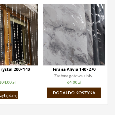
rystal 200×140
Firana Alivia 140×270
...
Zasłona gotowa z bły...
104.00
zł
64.00
zł
DODAJ DO KOSZYKA
zytaj dalej