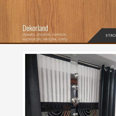
Dekorland
dywany, chodniki, karnisze,
STRO
wycieraczki, tekstylia, rolety