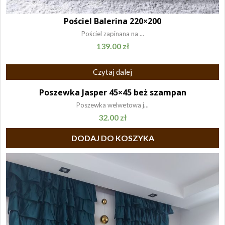
Pościel Balerina 220×200
Pościel zapinana na ...
139.00
zł
Czytaj dalej
Poszewka Jasper 45×45 beż szampan
Poszewka welwetowa j...
32.00
zł
DODAJ DO KOSZYKA