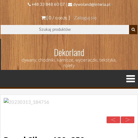
+48 33 848 60 07 |
dywoland@interia.pl
[ 0 /
]
Zaloguj się
0.00 ZŁ
Dekorland
dywany, chodniki, karnisze, wycieraczki, tekstylia,
rolety