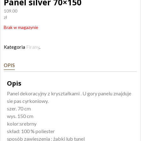
Panel silver 70×150
109.00
zł
Brak w magazynie
Kategoria
Firany
.
OPIS
Opis
Panel dekoracyjny z kryształkami . U gory panelu znajduje
sie pas cyrkoniowy.
szer. 70 cm
wys. 150 cm
kolor:srebrny
skład: 100 % poliester
sposób zawieszenia : żabki lub tunel