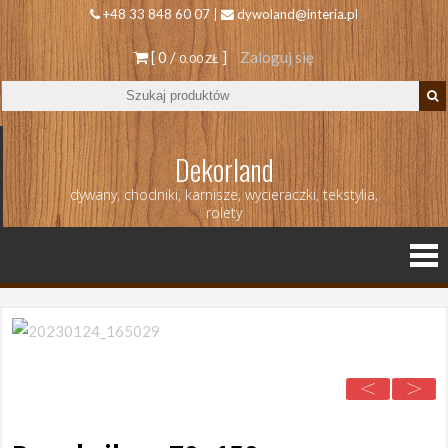
+48 33 848 60 07 |
dywoland@interia.pl
[ 0 /
]
Zaloguj się
0.00 ZŁ
Dekorland
dywany, chodniki, karnisze, wycieraczki, tekstylia,
rolety