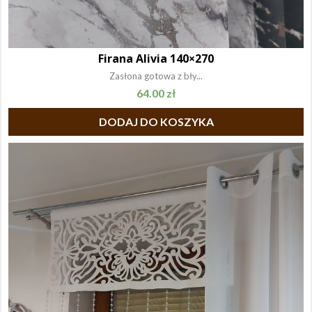
Firana Alivia 140×270
Zasłona gotowa z bły...
64.00
zł
DODAJ DO KOSZYKA