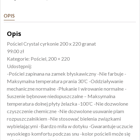
160x200
OPIS
Opis
Pościel Crystal cyrkonie 200 x 220 granat
99.00 zł
Kategorie: Pościel, 200 × 220
Udostępnij:
-Pościel zapinana na zamek błyskawiczny -Nie farbuje -
Maksymalna temperatura prania 30’C -Oddziaływanie
mechaniczne normalne -Płukanie I wirowanie normalne -
Suszenie bębnowe niedopuszczalne – Maksymalna
temperatura dolnej płyty żelazka -100’C -Nie dozwolone
czyszczenie chemiczne -Nie dozwolone usuwanie plam
rozpuszczalnikiem -Nie stosować bielenia związkami
wybielającymi -Bardzo miła w dotyku -Gwarantuje uczucie
wysokiego komfortu podczas snu -kolor pościeli może się