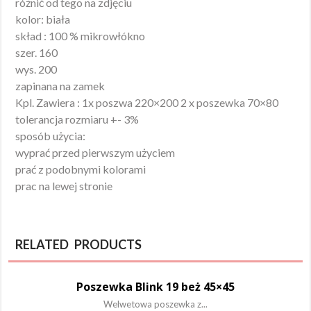
różnić od tego na zdjęciu
kolor: biała
skład : 100 % mikrowłókno
szer. 160
wys. 200
zapinana na zamek
Kpl. Zawiera : 1x poszwa 220×200 2 x poszewka 70×80
tolerancja rozmiaru +- 3%
sposób użycia:
wyprać przed pierwszym użyciem
prać z podobnymi kolorami
prac na lewej stronie
RELATED PRODUCTS
Poszewka Blink 19 beż 45×45
Welwetowa poszewka z...