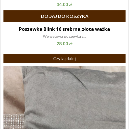
34.00
zł
DODAJ DO KOSZYKA
Poszewka Blink 16 srebrna,złota ważka
Welwetowa poszewka z...
28.00
zł
Czytaj dalej