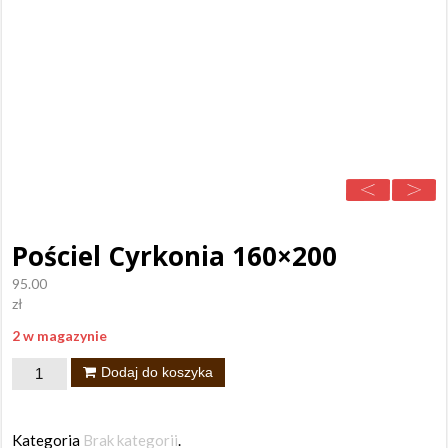
Pościel Cyrkonia 160×200
95.00
zł
2 w magazynie
ilość
Dodaj do koszyka
Pościel
Cyrkonia
Kategoria
Brak kategorii
.