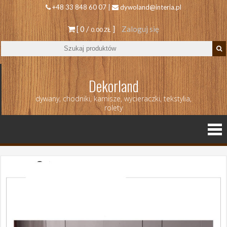
+48 33 848 60 07 |
dywoland@interia.pl
[ 0 /
]
Zaloguj się
0.00 ZŁ
Dekorland
dywany, chodniki, karnisze, wycieraczki, tekstylia,
rolety