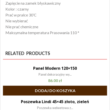
Zapięcie na zamek błyskawiczny
Kolor : czarny
Prać w pralce 30’C
Nie wybierać
Nie prać chemiczne
Maksymalna temperatura Prasowania 110 *
RELATED PRODUCTS
Panel Modern 120×150
Panel dekoracyjny wy...
86.00
zł
DODAJ DO KOSZYKA
Poszewka Lindi 45×45 złoto, zieleń
Poszewka welwetowa z...