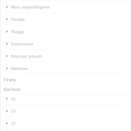
Maty antypoślizgowe
Owalne
Shaggy
Sznurowane
Sztuczny jedwab
Wełniane
Firany
Karnisze
16
19
25