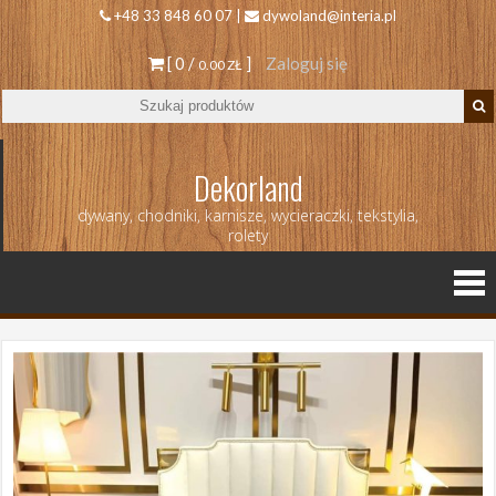
+48 33 848 60 07 |
dywoland@interia.pl
[ 0 /
]
Zaloguj się
0.00 ZŁ
Dekorland
dywany, chodniki, karnisze, wycieraczki, tekstylia,
rolety