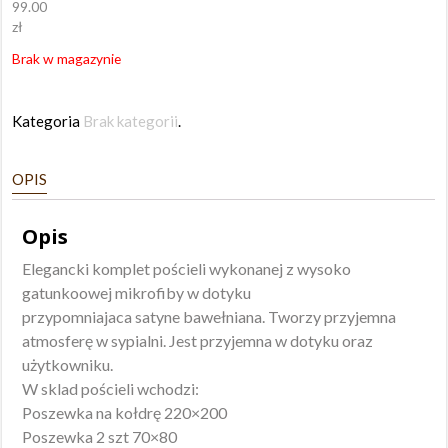
99.00
zł
Brak w magazynie
Kategoria
Brak kategorii
.
OPIS
Opis
Elegancki komplet pościeli wykonanej z wysoko
gatunkoowej mikrofiby w dotyku
przypomniajaca satyne bawełniana. Tworzy przyjemna
atmosferę w sypialni. Jest przyjemna w dotyku oraz
użytkowniku.
W sklad pościeli wchodzi:
Poszewka na kołdrę 220×200
Poszewka 2 szt 70×80