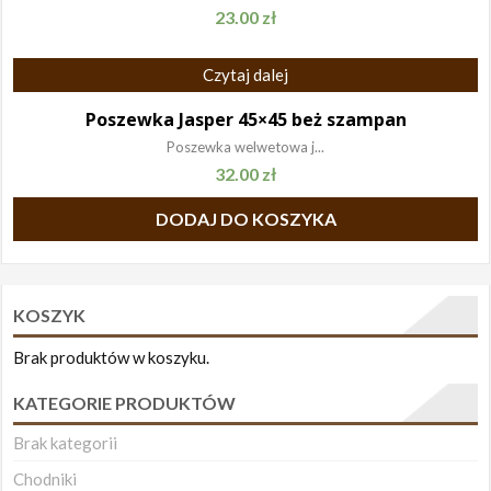
23.00
zł
Czytaj dalej
Poszewka Jasper 45×45 beż szampan
Poszewka welwetowa j...
32.00
zł
DODAJ DO KOSZYKA
KOSZYK
Brak produktów w koszyku.
KATEGORIE PRODUKTÓW
Brak kategorii
Chodniki