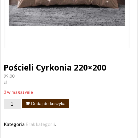
Pościeli Cyrkonia 220×200
99.00
zł
3 w magazynie
ilość
Dodaj do koszyka
Pościeli
Cyrkonia
Kategoria
Brak kategorii
.
220x200