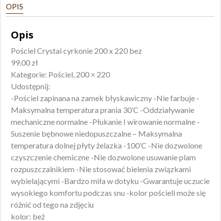
OPIS
Opis
Pościel Crystal cyrkonie 200 x 220 bez
99.00 zł
Kategorie: Pościel, 200 × 220
Udostępnij:
-Pościel zapinana na zamek błyskawiczny -Nie farbuje -
Maksymalna temperatura prania 30’C -Oddziaływanie
mechaniczne normalne -Płukanie I wirowanie normalne -
Suszenie bębnowe niedopuszczalne – Maksymalna
temperatura dolnej płyty żelazka -100’C -Nie dozwolone
czyszczenie chemiczne -Nie dozwolone usuwanie plam
rozpuszczalnikiem -Nie stosować bielenia związkami
wybielającymi -Bardzo miła w dotyku -Gwarantuje uczucie
wysokiego komfortu podczas snu -kolor pościeli może się
różnić od tego na zdjęciu
kolor: beż