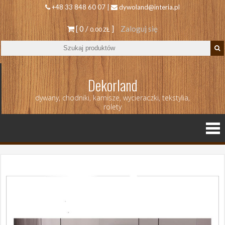
+48 33 848 60 07 |
dywoland@interia.pl
[ 0 /
]
Zaloguj się
0.00 ZŁ
Dekorland
dywany, chodniki, karnisze, wycieraczki, tekstylia,
rolety