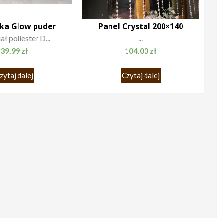
ka Glow puder
Panel Crystal 200×140
ł poliester D...
...
39.99
zł
104.00
zł
zytaj dalej
Czytaj dalej