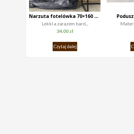
Narzuta fotelówka 70×160 Beth stalowy
Podusz
Lekki a zarazem bard...
Materia
34.00
zł
Czytaj dalej
C