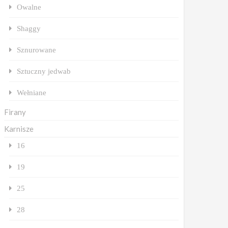
Owalne
Shaggy
Sznurowane
Sztuczny jedwab
Wełniane
Firany
Karnisze
16
19
25
28