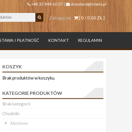
+48 33 848 60 07 |
dywoland@interia.pl
Zaloguj się
[ 0 /
0.00 ZŁ
]
STAWA I PŁATNOŚĆ
KONTAKT
REGULAMIN
KOSZYK
Brak produktów w koszyku.
KATEGORIE PRODUKTÓW
Brak kategorii
Chodniki
Akrylowe