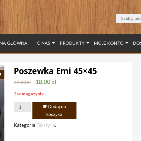
NA GŁÓWNA
O NAS
PRODUKTY
MOJE KONTO
DO
Poszewka Emi 45×45
!
18.00
zł
49.90
zł
2 w magazynie
ilość
Dodaj do
Poszewka
koszyka
Emi
Kategoria
Tekstylia
.
45x45