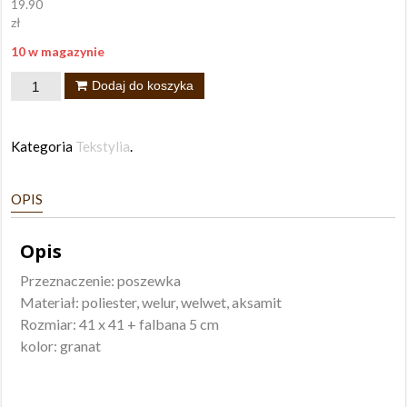
19.90
zł
10 w magazynie
ilość
Dodaj do koszyka
Poszewka
Flamenco
Kategoria
Tekstylia
.
OPIS
Opis
Przeznaczenie: poszewka
Materiał: poliester, welur, welwet, aksamit
Rozmiar: 41 x 41 + falbana 5 cm
kolor: granat