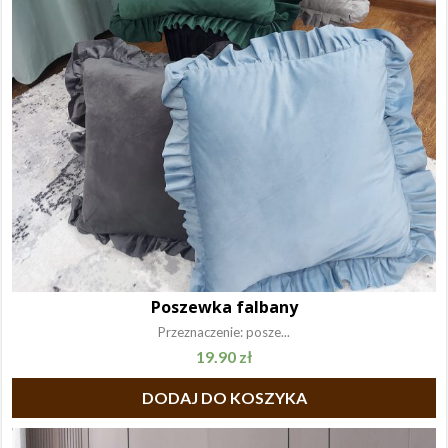
Poszewka falbany
Przeznaczenie: posze...
19.90
zł
DODAJ DO KOSZYKA