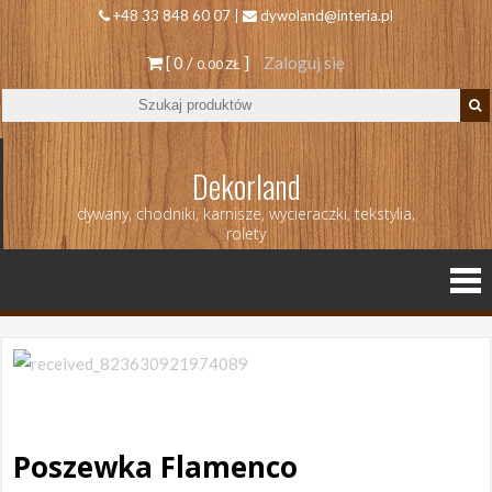
+48 33 848 60 07 |
dywoland@interia.pl
[ 0 /
]
Zaloguj się
0.00 ZŁ
Dekorland
dywany, chodniki, karnisze, wycieraczki, tekstylia,
rolety
Poszewka Flamenco