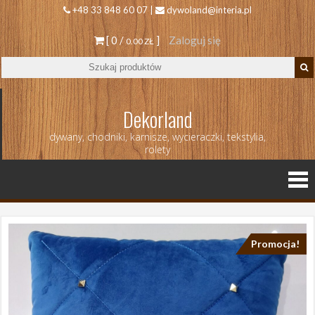
+48 33 848 60 07 |
dywoland@interia.pl
[ 0 /
]
Zaloguj się
0.00 ZŁ
Dekorland
dywany, chodniki, karnisze, wycieraczki, tekstylia,
rolety
Promocja!