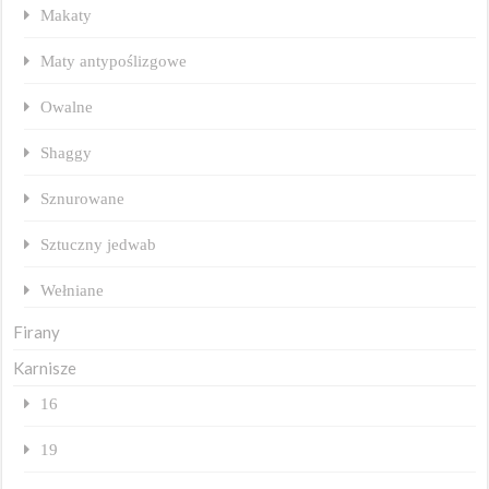
Makaty
Maty antypoślizgowe
Owalne
Shaggy
Sznurowane
Sztuczny jedwab
Wełniane
Firany
Karnisze
16
19