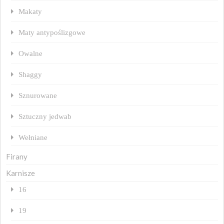
Makaty
Maty antypoślizgowe
Owalne
Shaggy
Sznurowane
Sztuczny jedwab
Wełniane
Firany
Karnisze
16
19