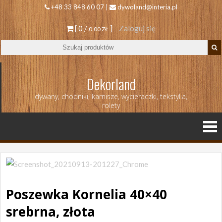
+48 33 848 60 07 |
dywoland@interia.pl
[ 0 /
]
Zaloguj się
0.00 ZŁ
Dekorland
dywany, chodniki, karnisze, wycieraczki, tekstylia,
rolety
Poszewka Kornelia 40×40
srebrna, złota