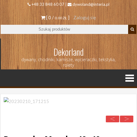
+48 33 848 60 07 |
dywoland@interia.pl
[ 0 /
]
Zaloguj się
0.00 ZŁ
Dekorland
dywany, chodniki, karnisze, wycieraczki, tekstylia,
rolety