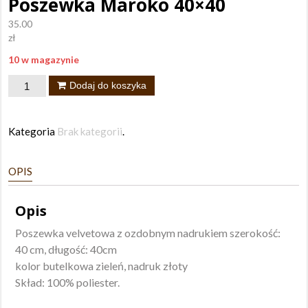
Poszewka Maroko 40×40
35.00
zł
10 w magazynie
ilość
Dodaj do koszyka
Poszewka
Maroko
Kategoria
Brak kategorii
.
40x40
OPIS
Opis
Poszewka velvetowa z ozdobnym nadrukiem szerokość:
40 cm, długość: 40cm
kolor butelkowa zieleń, nadruk złoty
Skład: 100% poliester.