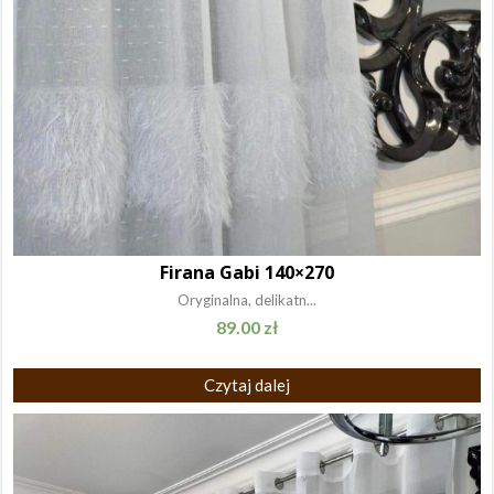
Firana Gabi 140×270
Oryginalna, delikatn...
89.00
zł
Czytaj dalej