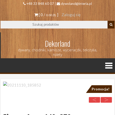
+48 33 848 60 07 |
dywoland@interia.pl
[ 0 /
]
Zaloguj się
0.00 ZŁ
Dekorland
dywany, chodniki, karnisze, wycieraczki, tekstylia,
rolety
Promocja!