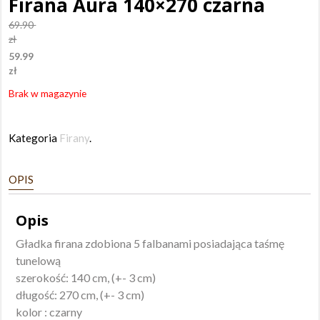
Firana Aura 140×270 czarna
69.90
zł
59.99
zł
Brak w magazynie
Kategoria
Firany
.
OPIS
Opis
Gładka firana zdobiona 5 falbanami posiadająca taśmę
tunelową
szerokość: 140 cm, (+- 3 cm)
długość: 270 cm, (+- 3 cm)
kolor : czarny