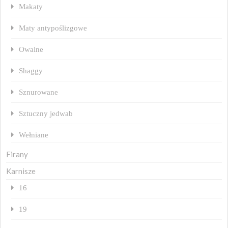
Makaty
Maty antypoślizgowe
Owalne
Shaggy
Sznurowane
Sztuczny jedwab
Wełniane
Firany
Karnisze
16
19