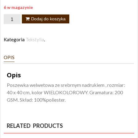
6 w magazynie
ilość
Dodaj do koszyka
Poszewka
Rodos
Kategoria
Tekstylia
.
40x40
OPIS
Opis
Poszewka welwetowa ze srebrnym nadrukiem , rozmiar:
40 x 40 cm, kolor WIELOKOLOROWY. Gramatura: 200
GSM. Skład: 100%poliester.
RELATED PRODUCTS