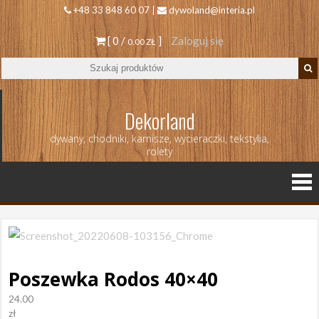
+48 33 848 60 07 |
dywoland@interia.pl
[ 0 /
]
Zaloguj się
0.00 ZŁ
Dekorland
dywany, chodniki, karnisze, wycieraczki, tekstylia,
rolety
Poszewka Rodos 40×40
24.00
zł