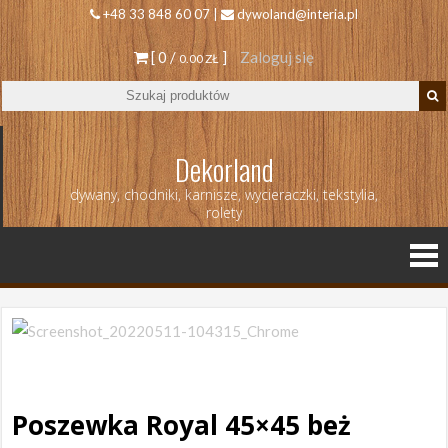
+48 33 848 60 07 |
dywoland@interia.pl
[ 0 /
]
Zaloguj się
0.00 ZŁ
Dekorland
dywany, chodniki, karnisze, wycieraczki, tekstylia,
rolety
Poszewka Royal 45×45 beż