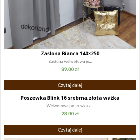
Zasłona Bianca 140×250
Zasłona welwetowa je...
89.00
zł
Czytaj dalej
Poszewka Blink 16 srebrna,złota ważka
Welwetowa poszewka z...
28.00
zł
Czytaj dalej