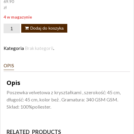
69.90
zł
4 w magazynie
ilość
Dodaj do koszyka
Poszewka
Royal
Kategoria
Brak kategorii
.
45x45
beż
OPIS
Opis
Poszewka velvetowa z kryształkami , szerokość: 45 cm,
długość: 45 cm, kolor beż . Gramatura: 340 GSM GSM.
Skład: 100%poliester.
RELATED PRODUCTS