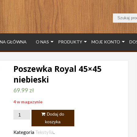
NA GŁÓWNA
O NAS
PRODUKTY
MOJE KONTO
DO
Poszewka Royal 45×45
niebieski
69.99
zł
4 w magazynie
ilość
Dodaj do
Poszewka
koszyka
Royal
Kategoria
Tekstylia
.