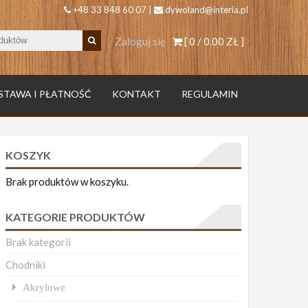
+48 33 848 60 07 |
dywoland@interia.pl
Zaloguj się
[ 0 /
0.00 ZŁ
]
STAWA I PŁATNOŚĆ
KONTAKT
REGULAMIN
KOSZYK
Brak produktów w koszyku.
KATEGORIE PRODUKTÓW
Brak kategorii
Chodniki
Akrylowe