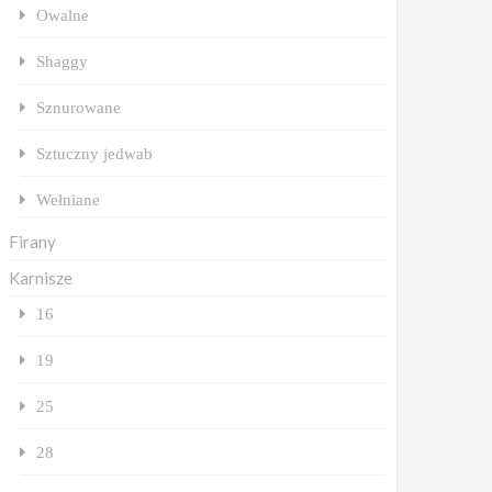
Owalne
Shaggy
Sznurowane
Sztuczny jedwab
Wełniane
Firany
Karnisze
16
19
25
28