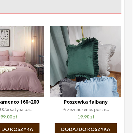
Flamenco 160×200
Poszewka falbany
00% satyna ba...
Przeznaczenie: posze...
99.00
zł
19.90
zł
 DO KOSZYKA
DODAJ DO KOSZYKA