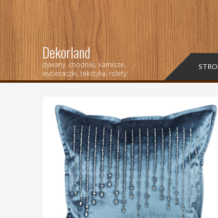
Dekorland
dywany, chodniki, karnisze,
STRO
wycieraczki, tekstylia, rolety