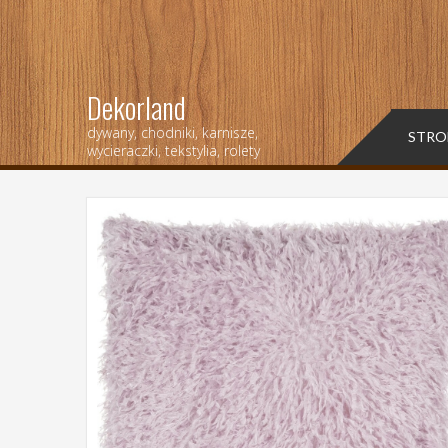
Dekorland
dywany, chodniki, karnisze,
STRO
wycieraczki, tekstylia, rolety