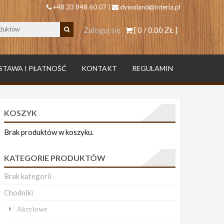
+48 33 848 60 07 |
dywoland@interia.pl
Zaloguj się
[ 0 /
0.00 ZŁ
]
STAWA I PŁATNOŚĆ
KONTAKT
REGULAMIN
KOSZYK
Brak produktów w koszyku.
KATEGORIE PRODUKTÓW
Brak kategorii
Chodniki
Akrylowe