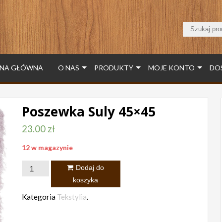
NA GŁÓWNA
O NAS
PRODUKTY
MOJE KONTO
DO
Poszewka Suly 45×45
23.00
zł
12 w magazynie
ilość
Dodaj do
Poszewka
koszyka
Suly
Kategoria
Tekstylia
.
45x45