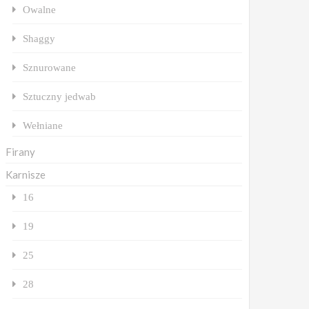
Owalne
Shaggy
Sznurowane
Sztuczny jedwab
Wełniane
Firany
Karnisze
16
19
25
28