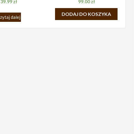
39.99
zł
99.00
zł
DODAJ DO KOSZYKA
zytaj dalej