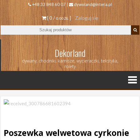
+48 33 848 60 07 |
dywoland@interia.pl
[ 0 /
]
Zaloguj się
0.00 ZŁ
Dekorland
dywany, chodniki, karnisze, wycieraczki, tekstylia,
rolety
Poszewka welwetowa cyrkonie