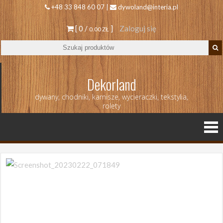
+48 33 848 60 07 |
dywoland@interia.pl
[ 0 /
]
Zaloguj się
0.00 ZŁ
Dekorland
dywany, chodniki, karnisze, wycieraczki, tekstylia,
rolety