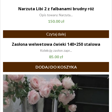
Narzuta Libi 2 z falbanami brudny róż
Opis towaru: Narzuta...
150.00
zł
Czytaj dalej
Zasłona welwetowa ćwieki 140×250 stalowa
Kolekcję zasłon zapr...
85.00
zł
DODAJ DO KOSZYKA