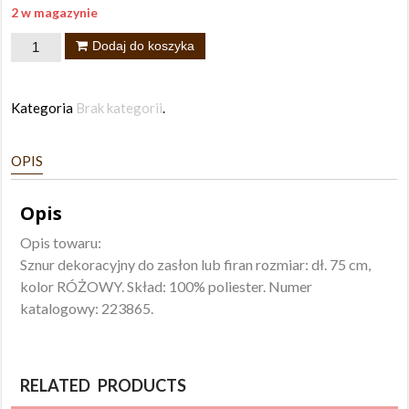
2 w magazynie
ilość
Dodaj do koszyka
Sznur
dekoracyjny
Kategoria
Brak kategorii
.
Anita
OPIS
Opis
Opis towaru:
Sznur dekoracyjny do zasłon lub firan rozmiar: dł. 75 cm,
kolor RÓŻOWY. Skład: 100% poliester. Numer
katalogowy: 223865.
RELATED PRODUCTS