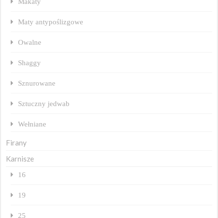
Makaty
Maty antypoślizgowe
Owalne
Shaggy
Sznurowane
Sztuczny jedwab
Wełniane
Firany
Karnisze
16
19
25