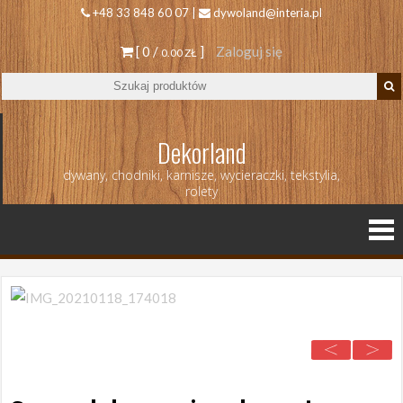
+48 33 848 60 07 |
dywoland@interia.pl
[ 0 /
]
Zaloguj się
0.00 ZŁ
Dekorland
dywany, chodniki, karnisze, wycieraczki, tekstylia,
rolety