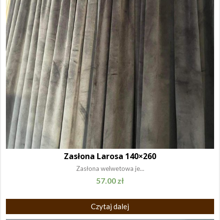
Zasłona Larosa 140×260
Zasłona welwetowa je...
57.00
zł
Czytaj dalej