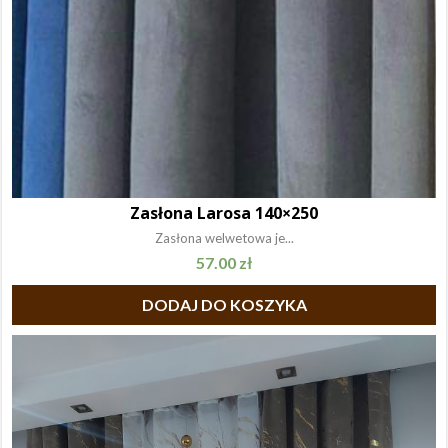
Zasłona Larosa 140×250
Zasłona welwetowa je...
57.00
zł
DODAJ DO KOSZYKA