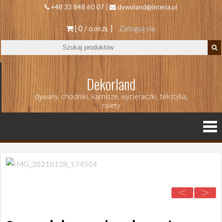
+48 33 848 60 07 |
dywoland@interia.pl
[ 0 /
]
Zaloguj się
0.00 ZŁ
Dekorland
dywany, chodniki, karnisze, wycieraczki, tekstylia,
rolety