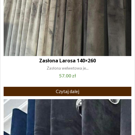
Zasłona Larosa 140×260
Zasłona welwetowa je...
57.00
zł
Czytaj dalej