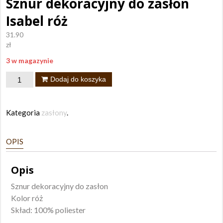
Sznur dekoracyjny do zasłon
Isabel róż
31.90
zł
3 w magazynie
ilość
Dodaj do koszyka
Sznur
dekoracyjny
Kategoria
zasłony
.
do
zasłon
OPIS
Isabel
róż
Opis
Sznur dekoracyjny do zasłon
Kolor róż
Skład: 100% poliester