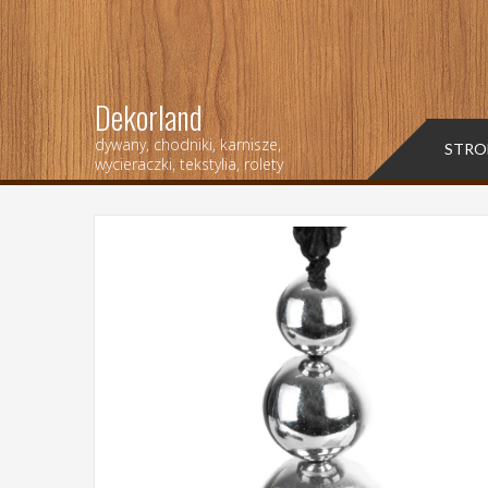
Dekorland
dywany, chodniki, karnisze,
STRO
wycieraczki, tekstylia, rolety