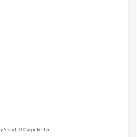
Emilia
czarny
ny Skład: 100% poliester