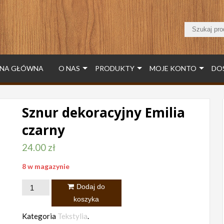
NA GŁÓWNA
O NAS
PRODUKTY
MOJE KONTO
DO
Sznur dekoracyjny Emilia
czarny
24.00
zł
8 w magazynie
ilość
Dodaj do
Sznur
koszyka
dekoracyjny
Kategoria
Tekstylia
.