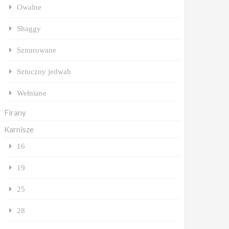
Owalne
Shaggy
Sznurowane
Sztuczny jedwab
Wełniane
Firany
Karnisze
16
19
25
28