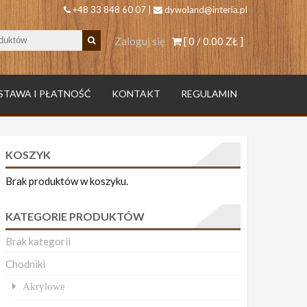
+48 33 848 60 07 |
dywoland@interia.pl
Zaloguj się
[ 0 /
0.00 ZŁ
]
STAWA I PŁATNOŚĆ
KONTAKT
REGULAMIN
KOSZYK
Brak produktów w koszyku.
KATEGORIE PRODUKTÓW
Brak kategorii
Chodniki
Akrylowe