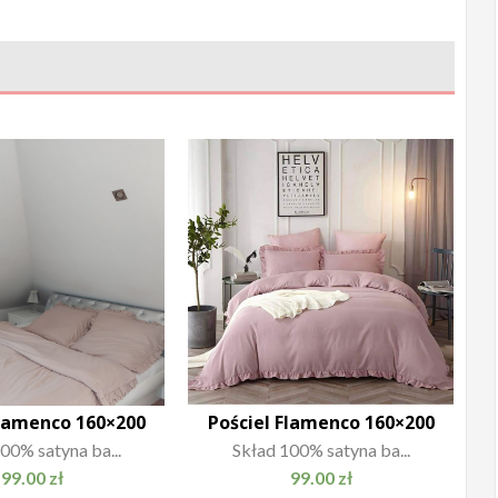
Flamenco 160×200
Pościel Flamenco 160×200
00% satyna ba...
Skład 100% satyna ba...
99.00
zł
99.00
zł