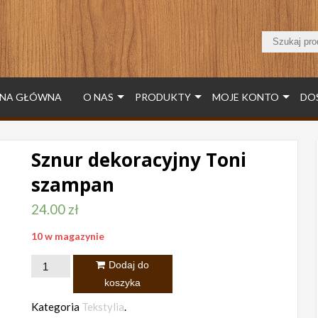
NA GŁÓWNA
O NAS
PRODUKTY
MOJE KONTO
DO
Sznur dekoracyjny Toni
szampan
24.00
zł
10 w magazynie
ilość
Dodaj do
Sznur
koszyka
dekoracyjny
Kategoria
Tekstylia
.