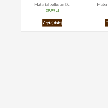
Materiał poliester D...
Materia
39.99
zł
Czytaj dalej
C