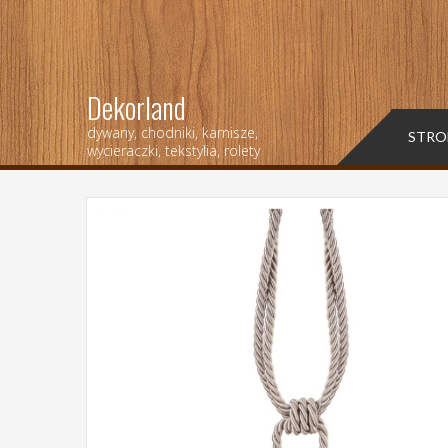
Dekorland
dywany, chodniki, karnisze,
STRO
wycieraczki, tekstylia, rolety