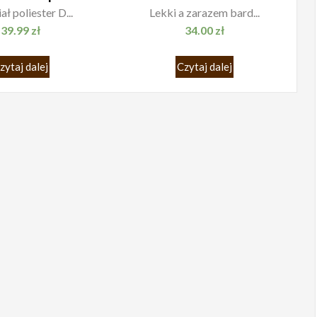
ł poliester D...
Lekki a zarazem bard...
39.99
zł
34.00
zł
zytaj dalej
Czytaj dalej