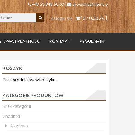
+48 33 848 60 07 |
dywoland@interia.pl
Zaloguj się
[ 0 /
0.00 ZŁ
]
STAWA I PŁATNOŚĆ
KONTAKT
REGULAMIN
KOSZYK
Brak produktów w koszyku.
KATEGORIE PRODUKTÓW
Brak kategorii
Chodniki
Akrylowe