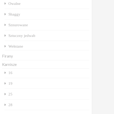
Owalne
Shaggy
Sznurowane
Sztuczny jedwab
Wełniane
Firany
Karnisze
16
19
25
28