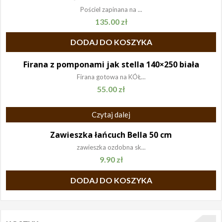
Pościel zapinana na ...
135.00
zł
DODAJ DO KOSZYKA
Firana z pomponami jak stella 140×250 biała
Firana gotowa na KÓŁ...
55.00
zł
Czytaj dalej
Zawieszka łańcuch Bella 50 cm
zawieszka ozdobna sk...
9.90
zł
DODAJ DO KOSZYKA