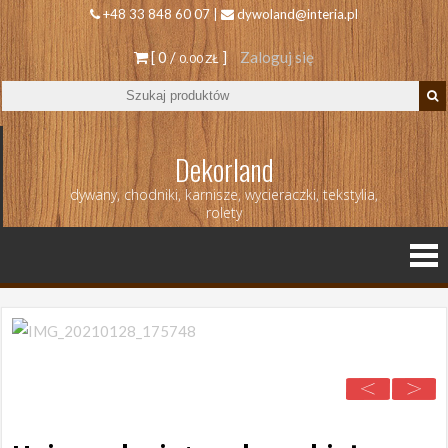
+48 33 848 60 07 |
dywoland@interia.pl
[ 0 /
]
Zaloguj się
0.00 ZŁ
Dekorland
dywany, chodniki, karnisze, wycieraczki, tekstylia,
rolety