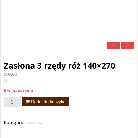
Zasłona 3 rzędy róż 140×270
109.00
zł
8 w magazynie
ilość
Dodaj do koszyka
Zasłona
3
Kategoria
zasłony
.
rzędy
róż