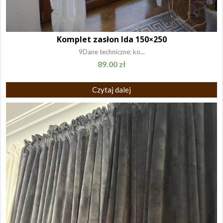
Komplet zasłon Ida 150×250
9Dane techniczne: ko...
89.00
zł
Czytaj dalej