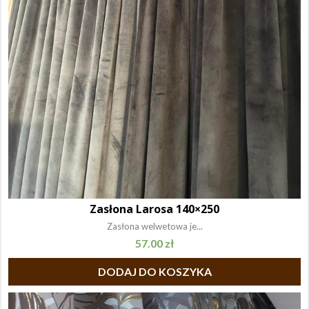
Zasłona Larosa 140×250
Zasłona welwetowa je...
57.00
zł
DODAJ DO KOSZYKA