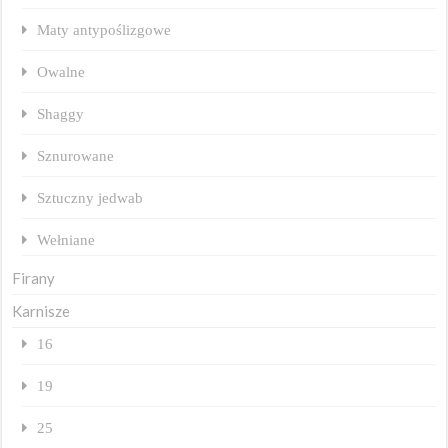
Maty antypoślizgowe
Owalne
Shaggy
Sznurowane
Sztuczny jedwab
Wełniane
Firany
Karnisze
16
19
25