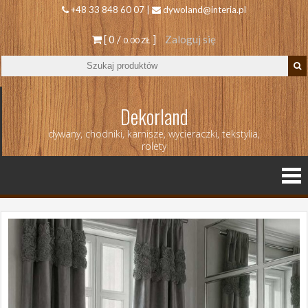
+48 33 848 60 07 |
dywoland@interia.pl
[ 0 /
]
Zaloguj się
0.00 ZŁ
Dekorland
dywany, chodniki, karnisze, wycieraczki, tekstylia,
rolety