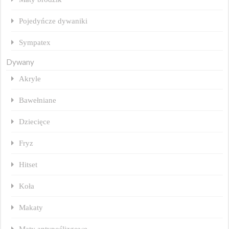
Pojedyńcze dywaniki
Sympatex
Dywany
Akryle
Bawełniane
Dziecięce
Fryz
Hitset
Koła
Makaty
Maty antypoślizgowe