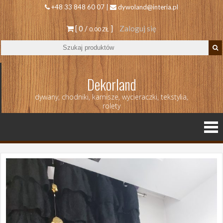
+48 33 848 60 07 |
dywoland@interia.pl
[ 0 /
]
Zaloguj się
0.00 ZŁ
Dekorland
dywany, chodniki, karnisze, wycieraczki, tekstylia,
rolety