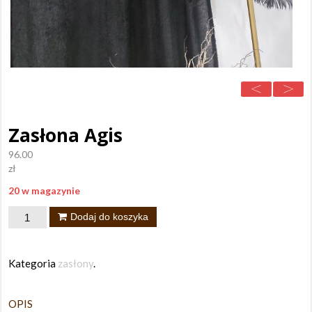
Zasłona Agis
96.00
zł
20 w magazynie
ilość
Dodaj do koszyka
Zasłona
Agis
Kategoria
zasłony
.
OPIS