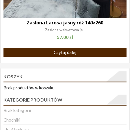
Zasłona Larosa jasny róż 140×260
Zasłona welwetowa je...
57.00
zł
Czytaj dalej
KOSZYK
Brak produktów w koszyku.
KATEGORIE PRODUKTÓW
Brak kategorii
Chodniki
Akrylowe