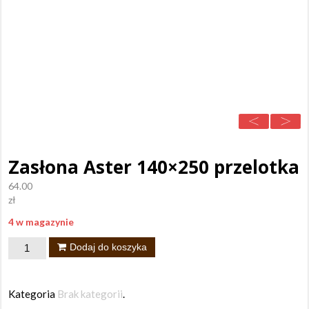
Zasłona Aster 140×250 przelotka
64.00
zł
4 w magazynie
ilość
Dodaj do koszyka
Zasłona
Aster
Kategoria
Brak kategorii
.
140x250