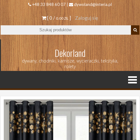
+48 33 848 60 07 |
dywoland@interia.pl
[ 0 /
]
Zaloguj się
0.00 ZŁ
Dekorland
dywany, chodniki, karnisze, wycieraczki, tekstylia,
rolety