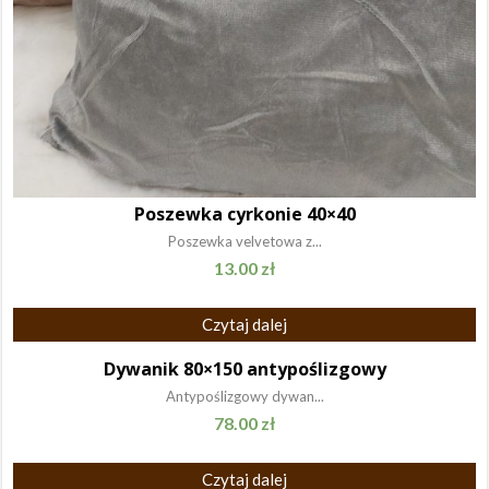
Poszewka cyrkonie 40×40
Poszewka velvetowa z...
13.00
zł
Czytaj dalej
Dywanik 80×150 antypoślizgowy
Antypoślizgowy dywan...
78.00
zł
Czytaj dalej