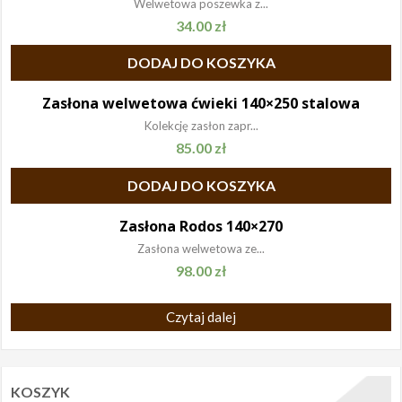
Welwetowa poszewka z...
34.00
zł
DODAJ DO KOSZYKA
Zasłona welwetowa ćwieki 140×250 stalowa
Kolekcję zasłon zapr...
85.00
zł
DODAJ DO KOSZYKA
Zasłona Rodos 140×270
Zasłona welwetowa ze...
98.00
zł
Czytaj dalej
KOSZYK