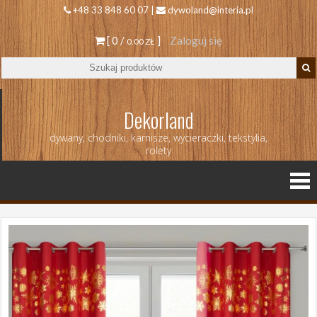
+48 33 848 60 07 |
dywoland@interia.pl
[ 0 /
]
Zaloguj się
0.00 ZŁ
Dekorland
dywany, chodniki, karnisze, wycieraczki, tekstylia,
rolety