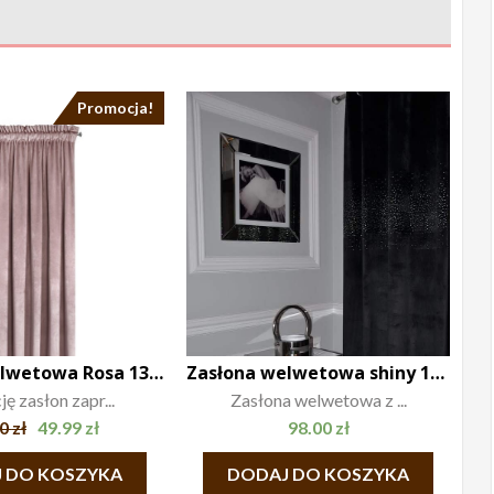
Promocja!
Zasłona welwetowa Rosa 135×270
Zasłona welwetowa shiny 140×250
ę zasłon zapr...
Zasłona welwetowa z ...
00
zł
49.99
zł
98.00
zł
 DO KOSZYKA
DODAJ DO KOSZYKA