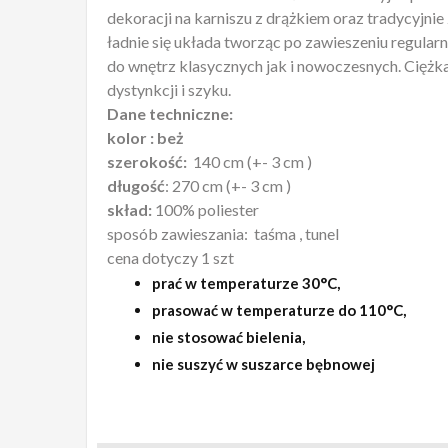
dekoracji na karniszu z drążkiem oraz tradycyjni
ładnie się układa tworząc po zawieszeniu regular
do wnętrz klasycznych jak i nowoczesnych. Ciężka
dystynkcji i szyku.
Dane techniczne:
kolor : beż
szerokość:
140 cm (+- 3 cm )
długość
: 270 cm (+- 3 cm )
skład:
100% poliester
sposób zawieszania: taśma , tunel
cena dotyczy 1 szt
prać w temperaturze 30°C,
prasować w temperaturze do 110°C,
nie stosować bielenia,
nie suszyć w suszarce bębnowej