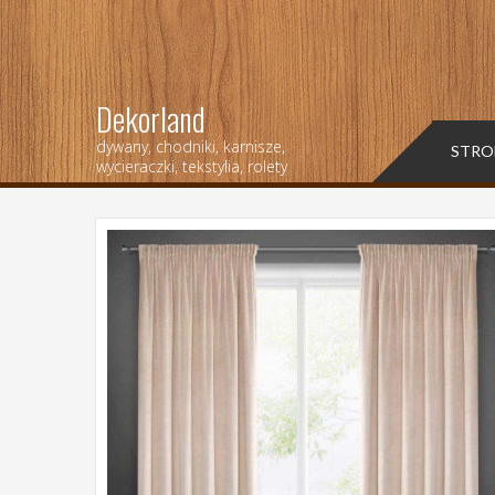
Dekorland
dywany, chodniki, karnisze,
STRO
wycieraczki, tekstylia, rolety