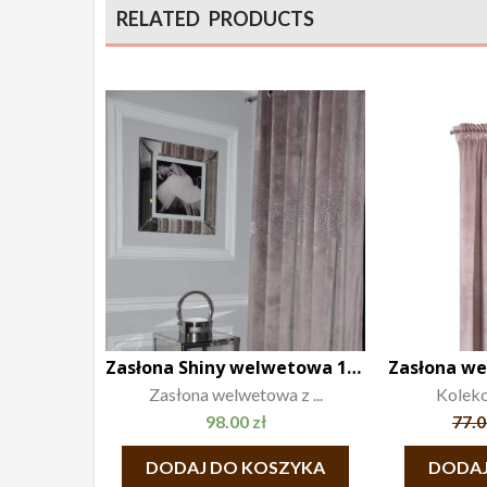
RELATED PRODUCTS
Zasłona Shiny welwetowa 140×250
Zasłona welwetowa z ...
Kolekcj
98.00
zł
77.
DODAJ DO KOSZYKA
DODAJ