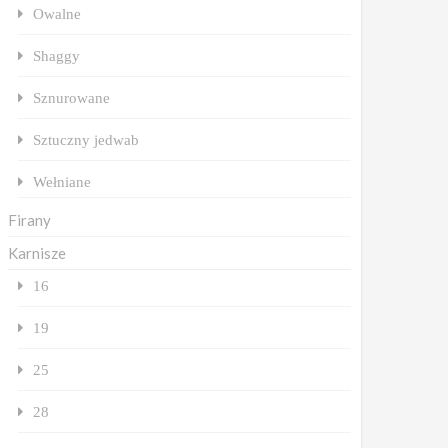
Owalne
Shaggy
Sznurowane
Sztuczny jedwab
Wełniane
Firany
Karnisze
16
19
25
28