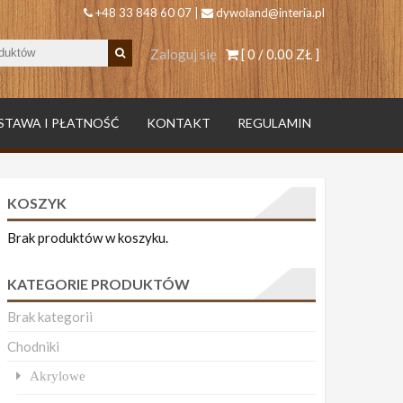
+48 33 848 60 07 |
dywoland@interia.pl
Zaloguj się
[ 0 /
0.00 ZŁ
]
STAWA I PŁATNOŚĆ
KONTAKT
REGULAMIN
KOSZYK
Brak produktów w koszyku.
KATEGORIE PRODUKTÓW
Brak kategorii
Chodniki
Akrylowe