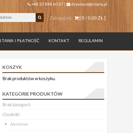
+48 33 848 60 07 |
dywoland@interia.pl
Zaloguj się
[ 0 /
0.00 ZŁ
]
STAWA I PŁATNOŚĆ
KONTAKT
REGULAMIN
KOSZYK
Brak produktów w koszyku.
KATEGORIE PRODUKTÓW
Brak kategorii
Chodniki
Akrylowe