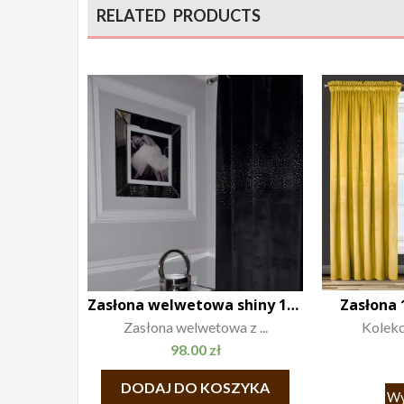
RELATED PRODUCTS
Zasłona welwetowa shiny 140×250
Zasłona 
Zasłona welwetowa z ...
Kolekcj
98.00
zł
DODAJ DO KOSZYKA
Wy