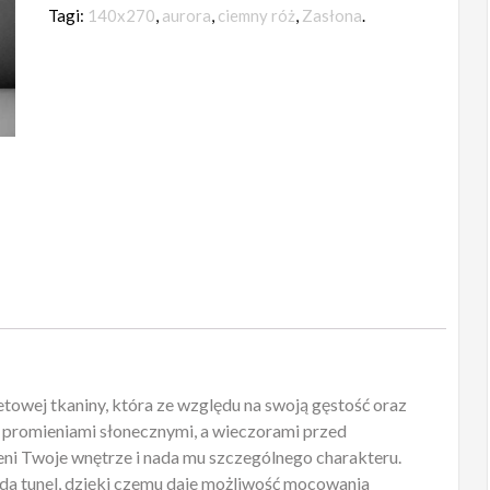
140x270
Tagi:
140x270
,
aurora
,
ciemny róż
,
Zasłona
.
ciemny
róż
towej tkaniny, która ze względu na swoją gęstość oraz
 promieniami słonecznymi, a wieczorami przed
eni Twoje wnętrze i nada mu szczególnego charakteru.
da tunel, dzięki czemu daje możliwość mocowania