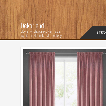
Dekorland
dywany, chodniki, karnisze,
STRO
wycieraczki, tekstylia, rolety