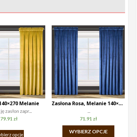
140×270 Melanie
Zasłona Rosa, Melanie 140×270
ę zasłon zapr...
...
79.91
zł
71.91
zł
WYBIERZ OPCJE
bierz opcje