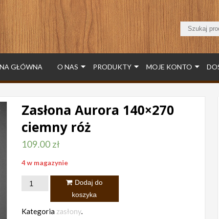
NA GŁÓWNA
O NAS
PRODUKTY
MOJE KONTO
DO
Zasłona Aurora 140×270
ciemny róż
109.00
zł
4 w magazynie
ilość
Dodaj do
Zasłona
koszyka
Aurora
Kategoria
zasłony
.