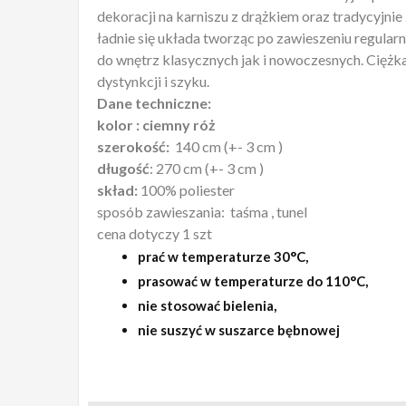
dekoracji na karniszu z drążkiem oraz tradycyjni
ładnie się układa tworząc po zawieszeniu regular
do wnętrz klasycznych jak i nowoczesnych. Ciężka
dystynkcji i szyku.
Dane techniczne:
kolor : ciemny róż
szerokość:
140 cm (+- 3 cm )
długość
: 270 cm (+- 3 cm )
skład:
100% poliester
sposób zawieszania: taśma , tunel
cena dotyczy 1 szt
prać w temperaturze 30°C,
prasować w temperaturze do 110°C,
nie stosować bielenia,
nie suszyć w suszarce bębnowej