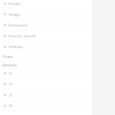
Owalne
Shaggy
Sznurowane
Sztuczny jedwab
Wełniane
Firany
Karnisze
16
19
25
28