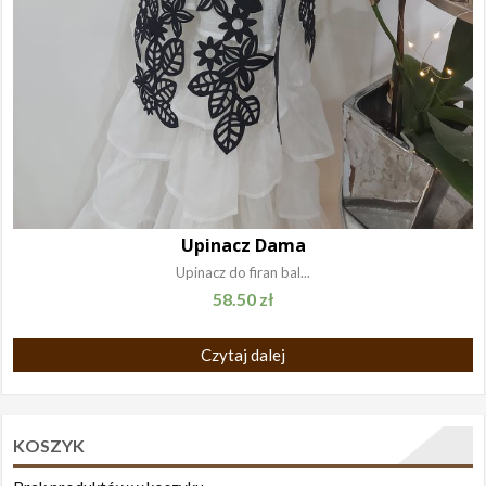
Upinacz Dama
Upinacz do firan bal...
58.50
zł
Czytaj dalej
KOSZYK