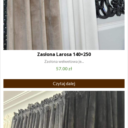
Zasłona Larosa 140×250
Zasłona welwetowa je...
57.00
zł
Czytaj dalej