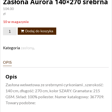
Zasłona Aurora 140×270 srebrna
104.00
zł
10 w magazynie
ilość
Dodaj do koszyka
Zasłona
Aurora
Kategoria
zasłony
.
140x270
srebrna
OPIS
Opis
Zasłona welwetowa ze srebrnymi cyrkoniami , szerokość:
140 cm, długość: 270 cm, kolor SZARY. Gramatura: 215
GSM. Skład: 100% poliester. Numer katalogowy: 367709.
Towary podobne: