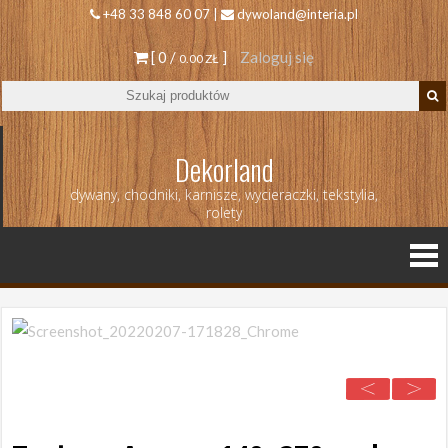
+48 33 848 60 07 |
dywoland@interia.pl
[ 0 /
]
Zaloguj się
0.00 ZŁ
Dekorland
dywany, chodniki, karnisze, wycieraczki, tekstylia,
rolety