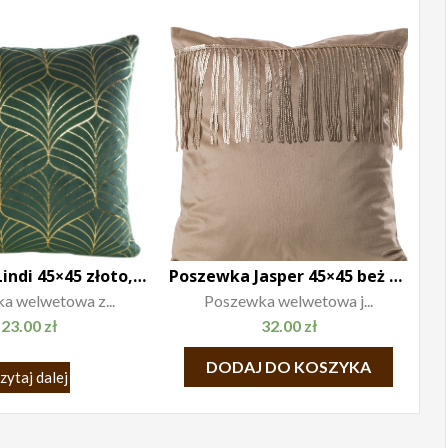
Poszewka Lindi 45×45 złoto, zieleń
Poszewka Jasper 45×45 beż szampan
a welwetowa z...
Poszewka welwetowa j...
23.00
zł
32.00
zł
DODAJ DO KOSZYKA
zytaj dalej