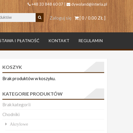
+48 33 848 60 07 |
dywoland@interia.pl
Zaloguj się
[ 0 /
0.00 ZŁ
]
STAWA I PŁATNOŚĆ
KONTAKT
REGULAMIN
KOSZYK
Brak produktów w koszyku.
KATEGORIE PRODUKTÓW
Brak kategorii
Chodniki
Akrylowe