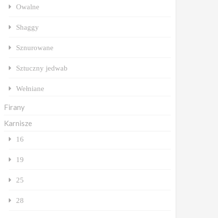
Owalne
Shaggy
Sznurowane
Sztuczny jedwab
Wełniane
Firany
Karnisze
16
19
25
28