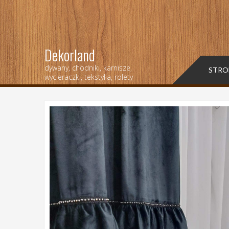
Dekorland
dywany, chodniki, karnisze,
STRO
wycieraczki, tekstylia, rolety