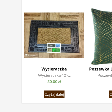
Wycieraczka
Wycieraczka 40×...
Poszewk
30.00
zł
Czytaj dalej
C