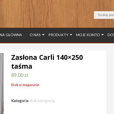
NA GŁÓWNA
O NAS
PRODUKTY
MOJE KONTO
DO
Zasłona Carli 140×250
taśma
89.00
zł
Brak w magazynie
Kategoria
Brak kategorii
.